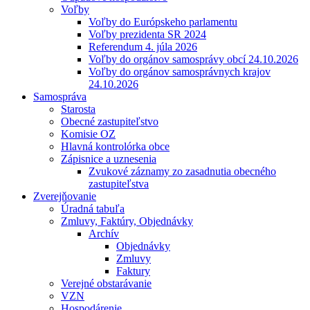
Voľby
Voľby do Európskeho parlamentu
Voľby prezidenta SR 2024
Referendum 4. júla 2026
Voľby do orgánov samosprávy obcí 24.10.2026
Voľby do orgánov samosprávnych krajov
24.10.2026
Samospráva
Starosta
Obecné zastupiteľstvo
Komisie OZ
Hlavná kontrolórka obce
Zápisnice a uznesenia
Zvukové záznamy zo zasadnutia obecného
zastupiteľstva
Zverejňovanie
Úradná tabuľa
Zmluvy, Faktúry, Objednávky
Archív
Objednávky
Zmluvy
Faktury
Verejné obstarávanie
VZN
Hospodárenie