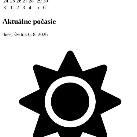
24
25
26
27
28
29
30
31
1
2
3
4
5
6
Aktuálne počasie
dnes, štvrtok 6. 8. 2026