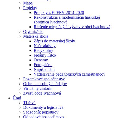
Mapa
Projekty
Projekty z EPFRV 2014-2020
Rekonštrukcia a modernizácia hasičskej
zbrojnica Ivachnová
Riešenie migračných výziev v obci Ivachnová
Organizácie
Materská škola
Zápis do materskej školy
Naše aktivity
Recyklohry
Jedálny lístok
Oznamy
Fotogaléria
Napíšte nám
Vzdelávanie pedagogických zamestnancov
Pozemkové spoločenstvo
Ochrana osobných údajov
Virtuálny cintorín
Zvesti obce Ivachnová
Úrad
Tlačivá
Dokumenty a legislatíva
Sadzobník poplatkov
Odpadové hospodárstvo