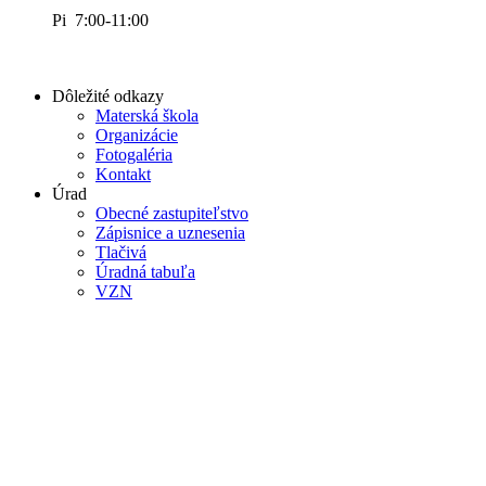
Pi 7:00-11:00
Dôležité odkazy
Materská škola
Organizácie
Fotogaléria
Kontakt
Úrad
Obecné zastupiteľstvo
Zápisnice a uznesenia
Tlačivá
Úradná tabuľa
VZN