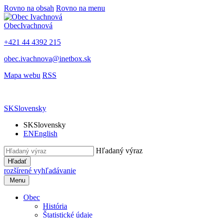
Rovno na obsah
Rovno na menu
Obec
Ivachnová
+421 44 4392 215
obec.ivachnova@inetbox.sk
Mapa webu
RSS
SK
Slovensky
SK
Slovensky
EN
English
Hľadaný výraz
Hľadať
rozšírené vyhľadávanie
Menu
Obec
História
Štatistické údaje