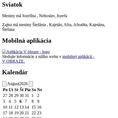
Sviatok
Meniny má
Jozefína
, Nehoslav, Jozefa
Zajtra má meniny
Štefánia
, Kajetán, Afra, Afrodita, Kajetána,
Štefana
Mobilná aplikácia
Sledujte informácie z nášho webu v
mobilnej aplikácii -
V OBRAZE.
Kalendár
August
2026
Po
Ut
St
Št
Pia
So
Ne
27
28
29
30
31
1
2
3
4
5
6
7
8
9
10
11
12
13
14
15
16
17
18
19
20
21
22
23