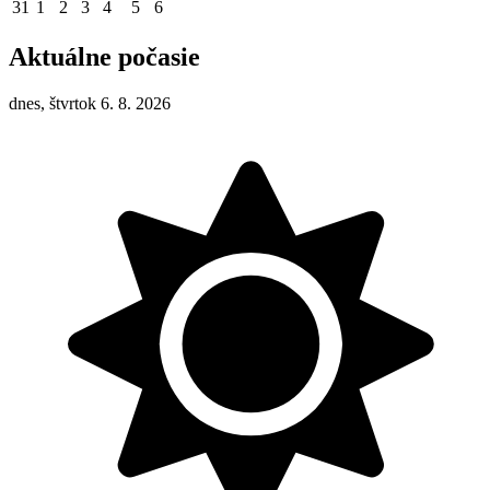
31
1
2
3
4
5
6
Aktuálne počasie
dnes, štvrtok 6. 8. 2026