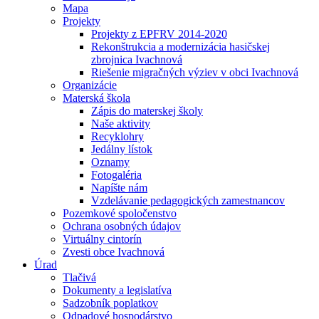
Mapa
Projekty
Projekty z EPFRV 2014-2020
Rekonštrukcia a modernizácia hasičskej
zbrojnica Ivachnová
Riešenie migračných výziev v obci Ivachnová
Organizácie
Materská škola
Zápis do materskej školy
Naše aktivity
Recyklohry
Jedálny lístok
Oznamy
Fotogaléria
Napíšte nám
Vzdelávanie pedagogických zamestnancov
Pozemkové spoločenstvo
Ochrana osobných údajov
Virtuálny cintorín
Zvesti obce Ivachnová
Úrad
Tlačivá
Dokumenty a legislatíva
Sadzobník poplatkov
Odpadové hospodárstvo