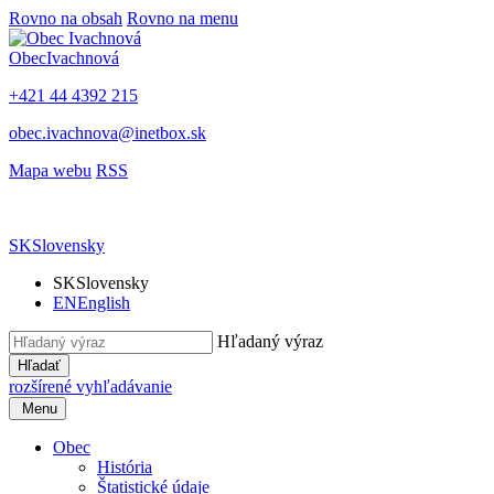
Rovno na obsah
Rovno na menu
Obec
Ivachnová
+421 44 4392 215
obec.ivachnova@inetbox.sk
Mapa webu
RSS
SK
Slovensky
SK
Slovensky
EN
English
Hľadaný výraz
Hľadať
rozšírené vyhľadávanie
Menu
Obec
História
Štatistické údaje