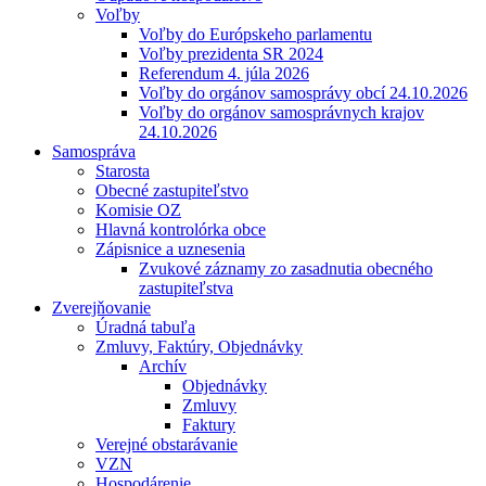
Voľby
Voľby do Európskeho parlamentu
Voľby prezidenta SR 2024
Referendum 4. júla 2026
Voľby do orgánov samosprávy obcí 24.10.2026
Voľby do orgánov samosprávnych krajov
24.10.2026
Samospráva
Starosta
Obecné zastupiteľstvo
Komisie OZ
Hlavná kontrolórka obce
Zápisnice a uznesenia
Zvukové záznamy zo zasadnutia obecného
zastupiteľstva
Zverejňovanie
Úradná tabuľa
Zmluvy, Faktúry, Objednávky
Archív
Objednávky
Zmluvy
Faktury
Verejné obstarávanie
VZN
Hospodárenie