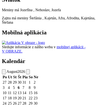
Meniny má
Jozefína
, Nehoslav, Jozefa
Zajtra má meniny
Štefánia
, Kajetán, Afra, Afrodita, Kajetána,
Štefana
Mobilná aplikácia
Sledujte informácie z nášho webu v
mobilnej aplikácii -
V OBRAZE.
Kalendár
August
2026
Po
Ut
St
Št
Pia
So
Ne
27
28
29
30
31
1
2
3
4
5
6
7
8
9
10
11
12
13
14
15
16
17
18
19
20
21
22
23
24
25
26
27
28
29
30