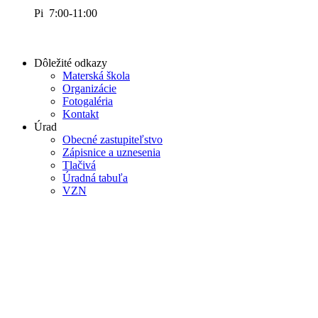
Pi 7:00-11:00
Dôležité odkazy
Materská škola
Organizácie
Fotogaléria
Kontakt
Úrad
Obecné zastupiteľstvo
Zápisnice a uznesenia
Tlačivá
Úradná tabuľa
VZN