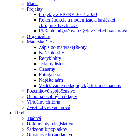
Mapa
Projekty
Projekty z EPFRV 2014-2020
Rekonštrukcia a modernizácia hasičskej
zbrojnica Ivachnová
Riešenie migračných výziev v obci Ivachnová
Organizácie
Materská škola
Zápis do materskej školy
Naše aktivity
Recyklohry
Jedálny lístok
Oznamy
Fotogaléria
Napíšte nám
Vzdelávanie pedagogických zamestnancov
Pozemkové spoločenstvo
Ochrana osobných údajov
Virtuálny cintorín
Zvesti obce Ivachnová
Úrad
Tlačivá
Dokumenty a legislatíva
Sadzobník poplatkov
Odpadové hospodárstvo