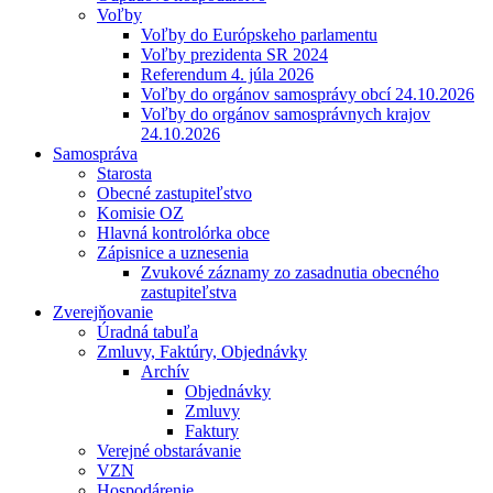
Voľby
Voľby do Európskeho parlamentu
Voľby prezidenta SR 2024
Referendum 4. júla 2026
Voľby do orgánov samosprávy obcí 24.10.2026
Voľby do orgánov samosprávnych krajov
24.10.2026
Samospráva
Starosta
Obecné zastupiteľstvo
Komisie OZ
Hlavná kontrolórka obce
Zápisnice a uznesenia
Zvukové záznamy zo zasadnutia obecného
zastupiteľstva
Zverejňovanie
Úradná tabuľa
Zmluvy, Faktúry, Objednávky
Archív
Objednávky
Zmluvy
Faktury
Verejné obstarávanie
VZN
Hospodárenie