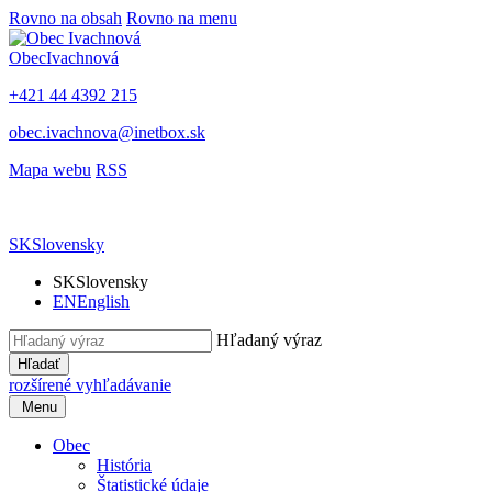
Rovno na obsah
Rovno na menu
Obec
Ivachnová
+421 44 4392 215
obec.ivachnova@inetbox.sk
Mapa webu
RSS
SK
Slovensky
SK
Slovensky
EN
English
Hľadaný výraz
Hľadať
rozšírené vyhľadávanie
Menu
Obec
História
Štatistické údaje