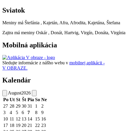
Sviatok
Meniny má
Štefánia
, Kajetán, Afra, Afrodita, Kajetána, Štefana
Zajtra má meniny
Oskár
, Donát, Hartvig, Virgín, Donáta, Virgínia
Mobilná aplikácia
Sledujte informácie z nášho webu v
mobilnej aplikácii -
V OBRAZE.
Kalendár
August
2026
Po
Ut
St
Št
Pia
So
Ne
27
28
29
30
31
1
2
3
4
5
6
7
8
9
10
11
12
13
14
15
16
17
18
19
20
21
22
23