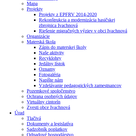
Mapa
Projekty
Projekty z EPFRV 2014-2020
Rekonštrukcia a modernizácia hasičskej
zbrojnica Ivachnová
Riešenie migračných výziev v obci Ivachnová
Organizácie
Materská škola
Zápis do materskej školy
Naše aktivity
Recyklohry
Jedálny lístok
Oznamy
Fotogaléria
Napíšte nám
Vzdelávanie pedagogických zamestnancov
Pozemkové spoločenstvo
Ochrana osobných údajov
Virtuálny cintorín
Zvesti obce Ivachnová
Úrad
Tlačivá
Dokumenty a legislatíva
Sadzobník poplatkov
Odpadové hospodárstvo