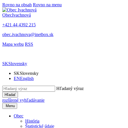
Rovno na obsah
Rovno na menu
Obec
Ivachnová
+421 44 4392 215
obec.ivachnova@inetbox.sk
Mapa webu
RSS
SK
Slovensky
SK
Slovensky
EN
English
Hľadaný výraz
Hľadať
rozšírené vyhľadávanie
Menu
Obec
História
Štatistické údaje