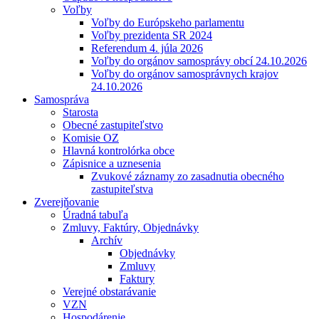
Voľby
Voľby do Európskeho parlamentu
Voľby prezidenta SR 2024
Referendum 4. júla 2026
Voľby do orgánov samosprávy obcí 24.10.2026
Voľby do orgánov samosprávnych krajov
24.10.2026
Samospráva
Starosta
Obecné zastupiteľstvo
Komisie OZ
Hlavná kontrolórka obce
Zápisnice a uznesenia
Zvukové záznamy zo zasadnutia obecného
zastupiteľstva
Zverejňovanie
Úradná tabuľa
Zmluvy, Faktúry, Objednávky
Archív
Objednávky
Zmluvy
Faktury
Verejné obstarávanie
VZN
Hospodárenie