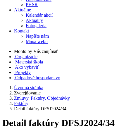
PHSR
Aktuálne
Kalendár akcií
Aktuality
Fotogaléria
Kontakt
Napíšte nám
Mapa webu
Mohlo by Vás zaujímať
Organizácie
Materská škola
Ako vybaviť
Projekty
Odpadové hospodárstvo
Úvodná stránka
Zverejňovanie
Zmluvy, Faktúry, Objednávky
Faktúry
Detail faktúry DFSJ2024/34
Detail faktúry DFSJ2024/34