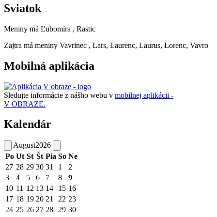
Sviatok
Meniny má
Ľubomíra
, Rastic
Zajtra má meniny
Vavrinec
, Lars, Laurenc, Laurus, Lorenc, Vavro
Mobilná aplikácia
Sledujte informácie z nášho webu v
mobilnej aplikácii -
V OBRAZE.
Kalendár
August
2026
Po
Ut
St
Št
Pia
So
Ne
27
28
29
30
31
1
2
3
4
5
6
7
8
9
10
11
12
13
14
15
16
17
18
19
20
21
22
23
24
25
26
27
28
29
30