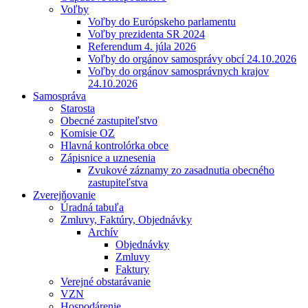
Voľby
Voľby do Európskeho parlamentu
Voľby prezidenta SR 2024
Referendum 4. júla 2026
Voľby do orgánov samosprávy obcí 24.10.2026
Voľby do orgánov samosprávnych krajov
24.10.2026
Samospráva
Starosta
Obecné zastupiteľstvo
Komisie OZ
Hlavná kontrolórka obce
Zápisnice a uznesenia
Zvukové záznamy zo zasadnutia obecného
zastupiteľstva
Zverejňovanie
Úradná tabuľa
Zmluvy, Faktúry, Objednávky
Archív
Objednávky
Zmluvy
Faktury
Verejné obstarávanie
VZN
Hospodárenie