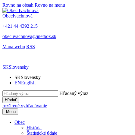
Rovno na obsah
Rovno na menu
Obec
Ivachnová
+421 44 4392 215
obec.ivachnova@inetbox.sk
Mapa webu
RSS
SK
Slovensky
SK
Slovensky
EN
English
Hľadaný výraz
Hľadať
rozšírené vyhľadávanie
Menu
Obec
História
Štatistické údaje