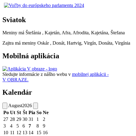
Sviatok
Meniny má
Štefánia
, Kajetán, Afra, Afrodita, Kajetána, Štefana
Zajtra má meniny
Oskár
, Donát, Hartvig, Virgín, Donáta, Virgínia
Mobilná aplikácia
Sledujte informácie z nášho webu v
mobilnej aplikácii -
V OBRAZE.
Kalendár
August
2026
Po
Ut
St
Št
Pia
So
Ne
27
28
29
30
31
1
2
3
4
5
6
7
8
9
10
11
12
13
14
15
16