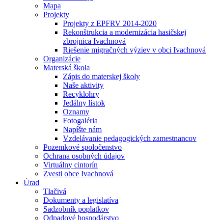
Mapa
Projekty
Projekty z EPFRV 2014-2020
Rekonštrukcia a modernizácia hasičskej
zbrojnica Ivachnová
Riešenie migračných výziev v obci Ivachnová
Organizácie
Materská škola
Zápis do materskej školy
Naše aktivity
Recyklohry
Jedálny lístok
Oznamy
Fotogaléria
Napíšte nám
Vzdelávanie pedagogických zamestnancov
Pozemkové spoločenstvo
Ochrana osobných údajov
Virtuálny cintorín
Zvesti obce Ivachnová
Úrad
Tlačivá
Dokumenty a legislatíva
Sadzobník poplatkov
Odpadové hospodárstvo