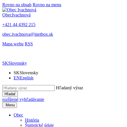
Rovno na obsah
Rovno na menu
Obec
Ivachnová
+421 44 4392 215
obec.ivachnova@inetbox.sk
Mapa webu
RSS
SK
Slovensky
SK
Slovensky
EN
English
Hľadaný výraz
Hľadať
rozšírené vyhľadávanie
Menu
Obec
História
Štatistické údaje