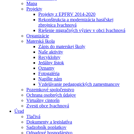
Mapa
Projekty
Projekty z EPFRV 2014-2020
Rekonštrukcia a modernizácia hasičskej
zbrojnica Ivachnová
Riešenie migračných výziev v obci Ivachnová
Organizácie
Materská škola
Zápis do materskej školy
Naše aktivity
Recyklohry
Jedálny lístok
Oznamy
Fotogaléria
Napíšte nám
Vzdelávanie pedagogických zamestnancov
Pozemkové spoločenstvo
Ochrana osobných údajov
Virtuálny cintorín
Zvesti obce Ivachnová
Úrad
Tlačivá
Dokumenty a legislatíva
Sadzobník poplatkov
Odpadové hospodárstvo