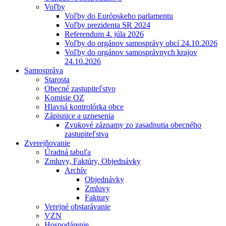
Voľby
Voľby do Európskeho parlamentu
Voľby prezidenta SR 2024
Referendum 4. júla 2026
Voľby do orgánov samosprávy obcí 24.10.2026
Voľby do orgánov samosprávnych krajov
24.10.2026
Samospráva
Starosta
Obecné zastupiteľstvo
Komisie OZ
Hlavná kontrolórka obce
Zápisnice a uznesenia
Zvukové záznamy zo zasadnutia obecného
zastupiteľstva
Zverejňovanie
Úradná tabuľa
Zmluvy, Faktúry, Objednávky
Archív
Objednávky
Zmluvy
Faktury
Verejné obstarávanie
VZN
Hospodárenie