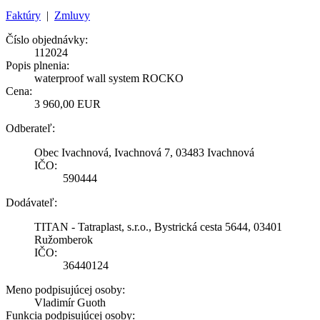
Faktúry
|
Zmluvy
Číslo objednávky:
112024
Popis plnenia:
waterproof wall system ROCKO
Cena:
3 960,00 EUR
Odberateľ:
Obec Ivachnová, Ivachnová 7, 03483 Ivachnová
IČO:
590444
Dodávateľ:
TITAN - Tatraplast, s.r.o., Bystrická cesta 5644, 03401
Ružomberok
IČO:
36440124
Meno podpisujúcej osoby:
Vladimír Guoth
Funkcia podpisujúcej osoby: