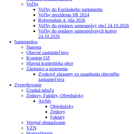
Voľby
Voľby do Európskeho parlamentu
Voľby prezidenta SR 2024
Referendum 4. júla 2026
Voľby do orgánov samosprávy obcí 24.10.2026
Voľby do orgánov samosprávnych krajov
24.10.2026
Samospráva
Starosta
Obecné zastupiteľstvo
Komisie OZ
Hlavná kontrolórka obce
Zápisnice a uznesenia
Zvukové záznamy zo zasadnutia obecného
zastupiteľstva
Zverejňovanie
Úradná tabuľa
Zmluvy, Faktúry, Objednávky
Archív
Objednávky
Zmluvy
Faktury
Verejné obstarávanie
VZN
Hospodárenie