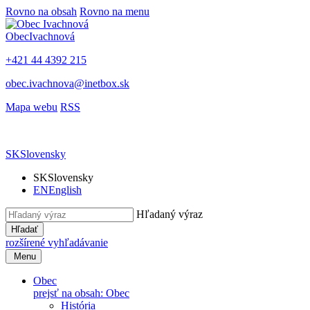
Rovno na obsah
Rovno na menu
Obec
Ivachnová
+421 44 4392 215
obec.ivachnova@inetbox.sk
Mapa webu
RSS
SK
Slovensky
SK
Slovensky
EN
English
Hľadaný výraz
Hľadať
rozšírené vyhľadávanie
Menu
Obec
prejsť na obsah: Obec
História