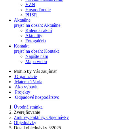
VZN
Hospodárenie
PHSR
Aktuálne
prejsť na obsah: Aktuálne
Kalendár akcií
Aktuality
Fotogaléria
Kontakt
prejsť na obsah: Kontakt
Napíšte nám
Mapa webu
Mohlo by Vás zaujímať
Organizácie
Materská škola
Ako vybaviť
Projekty
Odpadové hospodárstvo
Úvodná stránka
Zverejňovanie
Zmluvy, Faktúry, Objednávky
Objednávky
Detail objednávky 3/2025