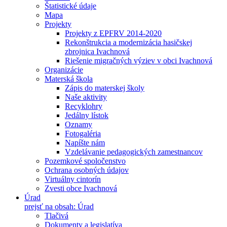
Štatistické údaje
Mapa
Projekty
Projekty z EPFRV 2014-2020
Rekonštrukcia a modernizácia hasičskej
zbrojnica Ivachnová
Riešenie migračných výziev v obci Ivachnová
Organizácie
Materská škola
Zápis do materskej školy
Naše aktivity
Recyklohry
Jedálny lístok
Oznamy
Fotogaléria
Napíšte nám
Vzdelávanie pedagogických zamestnancov
Pozemkové spoločenstvo
Ochrana osobných údajov
Virtuálny cintorín
Zvesti obce Ivachnová
Úrad
prejsť na obsah: Úrad
Tlačivá
Dokumenty a legislatíva