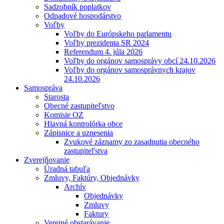
Sadzobník poplatkov
Odpadové hospodárstvo
Voľby
Voľby do Európskeho parlamentu
Voľby prezidenta SR 2024
Referendum 4. júla 2026
Voľby do orgánov samosprávy obcí 24.10.2026
Voľby do orgánov samosprávnych krajov
24.10.2026
Samospráva
Starosta
Obecné zastupiteľstvo
Komisie OZ
Hlavná kontrolórka obce
Zápisnice a uznesenia
Zvukové záznamy zo zasadnutia obecného
zastupiteľstva
Zverejňovanie
Úradná tabuľa
Zmluvy, Faktúry, Objednávky
Archív
Objednávky
Zmluvy
Faktury
Verejné obstarávanie