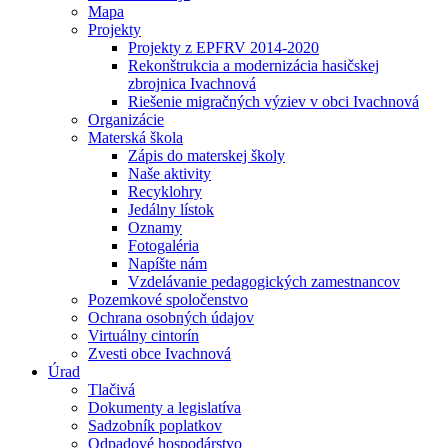
Mapa
Projekty
Projekty z EPFRV 2014-2020
Rekonštrukcia a modernizácia hasičskej
zbrojnica Ivachnová
Riešenie migračných výziev v obci Ivachnová
Organizácie
Materská škola
Zápis do materskej školy
Naše aktivity
Recyklohry
Jedálny lístok
Oznamy
Fotogaléria
Napíšte nám
Vzdelávanie pedagogických zamestnancov
Pozemkové spoločenstvo
Ochrana osobných údajov
Virtuálny cintorín
Zvesti obce Ivachnová
Úrad
Tlačivá
Dokumenty a legislatíva
Sadzobník poplatkov
Odpadové hospodárstvo