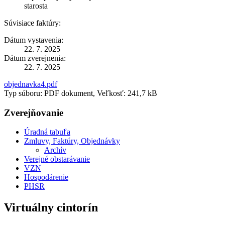
starosta
Súvisiace faktúry:
Dátum vystavenia:
22. 7. 2025
Dátum zverejnenia:
22. 7. 2025
objednavka4.pdf
Typ súboru: PDF dokument, Veľkosť: 241,7 kB
Zverejňovanie
Úradná tabuľa
Zmluvy, Faktúry, Objednávky
Archív
Verejné obstarávanie
VZN
Hospodárenie
PHSR
Virtuálny cintorín