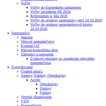
Voľby
Voľby do Európskeho parlamentu
Voľby prezidenta SR 2024
Referendum 4. júla 2026
Voľby do orgánov samosprávy obcí 24.10.2026
Voľby do orgánov samosprávnych krajov
24.10.2026
Samospráva
Starosta
Obecné zastupiteľstvo
Komisie OZ
Hlavná kontrolórka obce
Zápisnice a uznesenia
Zvukové záznamy zo zasadnutia obecného
zastupiteľstva
Zverejňovanie
Úradná tabuľa
Zmluvy, Faktúry, Objednávky
Archív
Objednávky
Zmluvy
Faktury
Verejné obstarávanie
VZN
Hospodárenie