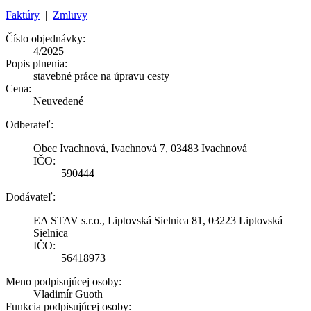
Faktúry
|
Zmluvy
Číslo objednávky:
4/2025
Popis plnenia:
stavebné práce na úpravu cesty
Cena:
Neuvedené
Odberateľ:
Obec Ivachnová, Ivachnová 7, 03483 Ivachnová
IČO:
590444
Dodávateľ:
EA STAV s.r.o., Liptovská Sielnica 81, 03223 Liptovská
Sielnica
IČO:
56418973
Meno podpisujúcej osoby:
Vladimír Guoth
Funkcia podpisujúcej osoby: