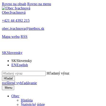
Rovno na obsah
Rovno na menu
Obec
Ivachnová
+421 44 4392 215
obec.ivachnova@inetbox.sk
Mapa webu
RSS
SK
Slovensky
SK
Slovensky
EN
English
Hľadaný výraz
Hľadať
rozšírené vyhľadávanie
Menu
Obec
História
Štatistické údaje