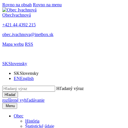
Rovno na obsah
Rovno na menu
Obec
Ivachnová
+421 44 4392 215
obec.ivachnova@inetbox.sk
Mapa webu
RSS
SK
Slovensky
SK
Slovensky
EN
English
Hľadaný výraz
Hľadať
rozšírené vyhľadávanie
Menu
Obec
História
Štatistické údaje