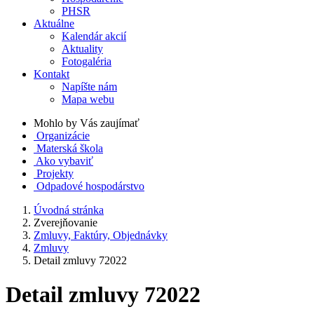
PHSR
Aktuálne
Kalendár akcií
Aktuality
Fotogaléria
Kontakt
Napíšte nám
Mapa webu
Mohlo by Vás zaujímať
Organizácie
Materská škola
Ako vybaviť
Projekty
Odpadové hospodárstvo
Úvodná stránka
Zverejňovanie
Zmluvy, Faktúry, Objednávky
Zmluvy
Detail zmluvy 72022
Detail zmluvy 72022