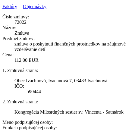
Faktúry
|
Objednávky
Číslo zmluvy:
72022
Názov:
Zmluva
Predmet zmluvy:
zmluva o poskytnutí finančných prostriedkov na záujmové
vzdelávanie detí
Cena:
112,00 EUR
1. Zmluvná strana:
Obec Ivachnová, Ivachnová 7, 03483 Ivachnová
IČO:
590444
2. Zmluvná strana:
Kongregácia Milosrdných sestier sv. Vincenta - Satmárok
Meno podpisujúcej osoby:
Funkcia podpisujúcej osoby: