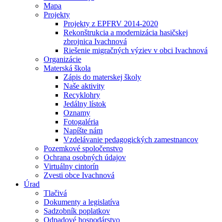
Mapa
Projekty
Projekty z EPFRV 2014-2020
Rekonštrukcia a modernizácia hasičskej
zbrojnica Ivachnová
Riešenie migračných výziev v obci Ivachnová
Organizácie
Materská škola
Zápis do materskej školy
Naše aktivity
Recyklohry
Jedálny lístok
Oznamy
Fotogaléria
Napíšte nám
Vzdelávanie pedagogických zamestnancov
Pozemkové spoločenstvo
Ochrana osobných údajov
Virtuálny cintorín
Zvesti obce Ivachnová
Úrad
Tlačivá
Dokumenty a legislatíva
Sadzobník poplatkov
Odpadové hospodárstvo