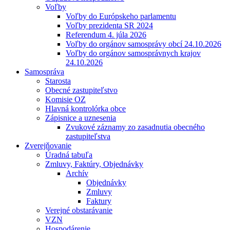
Voľby
Voľby do Európskeho parlamentu
Voľby prezidenta SR 2024
Referendum 4. júla 2026
Voľby do orgánov samosprávy obcí 24.10.2026
Voľby do orgánov samosprávnych krajov
24.10.2026
Samospráva
Starosta
Obecné zastupiteľstvo
Komisie OZ
Hlavná kontrolórka obce
Zápisnice a uznesenia
Zvukové záznamy zo zasadnutia obecného
zastupiteľstva
Zverejňovanie
Úradná tabuľa
Zmluvy, Faktúry, Objednávky
Archív
Objednávky
Zmluvy
Faktury
Verejné obstarávanie
VZN
Hospodárenie