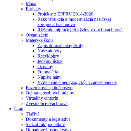
Mapa
Projekty
Projekty z EPFRV 2014-2020
Rekonštrukcia a modernizácia hasičskej
zbrojnica Ivachnová
Riešenie migračných výziev v obci Ivachnová
Organizácie
Materská škola
Zápis do materskej školy
Naše aktivity
Recyklohry
Jedálny lístok
Oznamy
Fotogaléria
Napíšte nám
Vzdelávanie pedagogických zamestnancov
Pozemkové spoločenstvo
Ochrana osobných údajov
Virtuálny cintorín
Zvesti obce Ivachnová
Úrad
Tlačivá
Dokumenty a legislatíva
Sadzobník poplatkov
Odpadové hospodárstvo