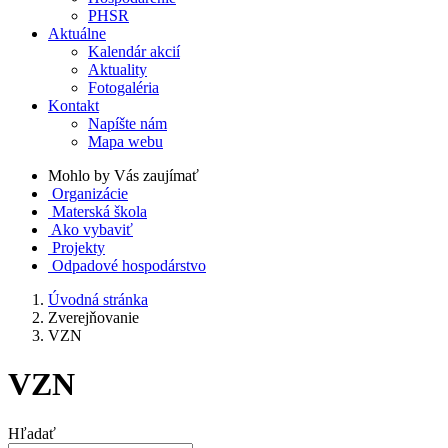
PHSR
Aktuálne
Kalendár akcií
Aktuality
Fotogaléria
Kontakt
Napíšte nám
Mapa webu
Mohlo by Vás zaujímať
Organizácie
Materská škola
Ako vybaviť
Projekty
Odpadové hospodárstvo
Úvodná stránka
Zverejňovanie
VZN
VZN
Hľadať