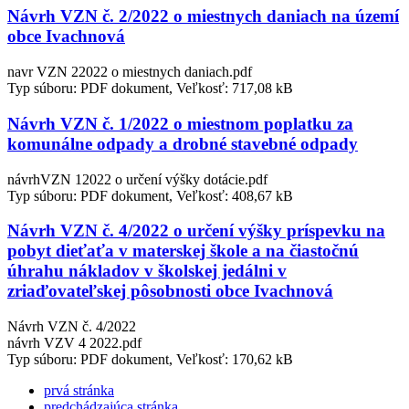
Návrh VZN č. 2/2022 o miestnych daniach na území
obce Ivachnová
navr VZN 22022 o miestnych daniach.pdf
Typ súboru: PDF dokument, Veľkosť: 717,08 kB
Návrh VZN č. 1/2022 o miestnom poplatku za
komunálne odpady a drobné stavebné odpady
návrhVZN 12022 o určení výšky dotácie.pdf
Typ súboru: PDF dokument, Veľkosť: 408,67 kB
Návrh VZN č. 4/2022 o určení výšky príspevku na
pobyt dieťaťa v materskej škole a na čiastočnú
úhrahu nákladov v školskej jedálni v
zriaďovateľskej pôsobnosti obce Ivachnová
Návrh VZN č. 4/2022
návrh VZV 4 2022.pdf
Typ súboru: PDF dokument, Veľkosť: 170,62 kB
prvá stránka
predchádzajúca stránka