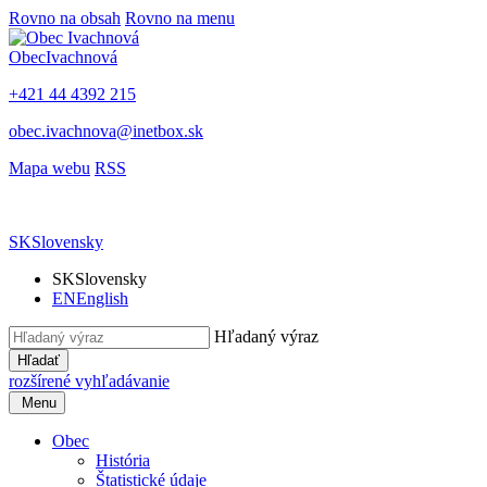
Rovno na obsah
Rovno na menu
Obec
Ivachnová
+421 44 4392 215
obec.ivachnova@inetbox.sk
Mapa webu
RSS
SK
Slovensky
SK
Slovensky
EN
English
Hľadaný výraz
Hľadať
rozšírené vyhľadávanie
Menu
Obec
História
Štatistické údaje