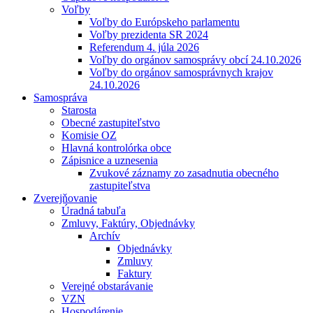
Voľby
Voľby do Európskeho parlamentu
Voľby prezidenta SR 2024
Referendum 4. júla 2026
Voľby do orgánov samosprávy obcí 24.10.2026
Voľby do orgánov samosprávnych krajov
24.10.2026
Samospráva
Starosta
Obecné zastupiteľstvo
Komisie OZ
Hlavná kontrolórka obce
Zápisnice a uznesenia
Zvukové záznamy zo zasadnutia obecného
zastupiteľstva
Zverejňovanie
Úradná tabuľa
Zmluvy, Faktúry, Objednávky
Archív
Objednávky
Zmluvy
Faktury
Verejné obstarávanie
VZN
Hospodárenie