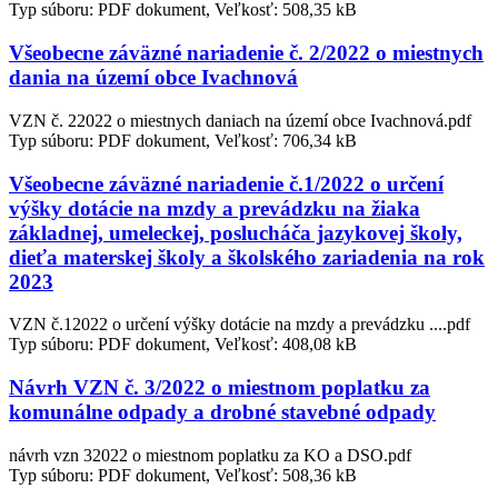
Typ súboru: PDF dokument, Veľkosť: 508,35 kB
Všeobecne záväzné nariadenie č. 2/2022 o miestnych
dania na území obce Ivachnová
VZN č. 22022 o miestnych daniach na území obce Ivachnová.pdf
Typ súboru: PDF dokument, Veľkosť: 706,34 kB
Všeobecne záväzné nariadenie č.1/2022 o určení
výšky dotácie na mzdy a prevádzku na žiaka
základnej, umeleckej, poslucháča jazykovej školy,
dieťa materskej školy a školského zariadenia na rok
2023
VZN č.12022 o určení výšky dotácie na mzdy a prevádzku ....pdf
Typ súboru: PDF dokument, Veľkosť: 408,08 kB
Návrh VZN č. 3/2022 o miestnom poplatku za
komunálne odpady a drobné stavebné odpady
návrh vzn 32022 o miestnom poplatku za KO a DSO.pdf
Typ súboru: PDF dokument, Veľkosť: 508,36 kB