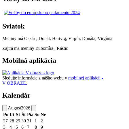
Sviatok
Meniny má
Oskár
, Donát, Hartvig, Virgín, Donáta, Virgínia
Zajtra má meniny
Ľubomíra
, Rastic
Mobilná aplikácia
Sledujte informácie z nášho webu v
mobilnej aplikácii -
V OBRAZE.
Kalendár
August
2026
Po
Ut
St
Št
Pia
So
Ne
27
28
29
30
31
1
2
3
4
5
6
7
8
9